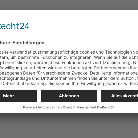
he Felder sind mit
*
markiert