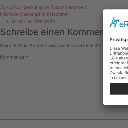
Zurück
Voriger
Auf gute Zusammenarbeit!
Nächster
Maskenpflicht
Nächster
zurück zu Startseite
Schreibe einen Kommentar
Deine E-Mail-Adresse wird nicht veröffentlicht.
Erforderlic
Kommentar
*