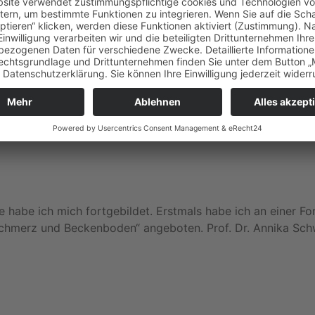
sen […]
lassen
er Beckenboden Arbeitskreis Ruhrgebiet getagt. Sarah Pan
t und unsere ersten Versuche darin super begleitet. Denn s
 man […]
 habe ich mich fortgebildet. Erstmals habe ich an einer Fo
hmerz und Beckenboden“ angeboten. Prof. Dr. Annika Schw