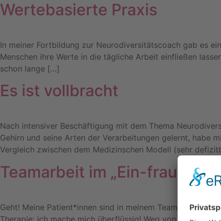
Wertebasierte Praxis
In meiner Fortbildung zur Neurodiversitätscoach gab es ein
Menschen ihre Werte in die tägliche Arbeit einfließen las
schon lange […]
Es ist vollbracht
Nach intensiver Beschäftigung mit dem Thema Neurodiversi
Gehirn und seine Arten der Verarbeitungen gelernt, habe m
Vergleich zwischen dem Medizinschen Modell (sehr defizi
Teamarbeit im „Ein-frau-betr
Geht! Meine Patient*innen sind in meinem Team. Das heiß
Therapie: ich mache mich überflüssig! Weg von Passivität, 