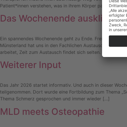
Patient*innen verstehen, was in ihrem Körper passiert: Wis
Das Wochenende ausklingen 
Ein spannendes Wochenende geht zu Ende. Freitag hat uns
Münsterland hat uns in den Fachlichen Austausch eingeführ
arbeitet, Zeit zum Austausch findet sich selten. Und wenn
Weiterer Input
Das Jahr 2026 startet informativ. Und auch in dieser Woche
teilgenommen. Dort wurde eine Fortbildung zum Thema „Sc
Thema Schmerz gesprochen und immer wieder […]
MLD meets Osteopathie