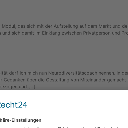
 Modul, das sich mit der Aufstellung auf dem Markt und der
sen und sich damit im Einklang zwischen Privatperson und P
tät darf ich mich nun Neurodiversitätscoach nennen. In de
ir Gedanken über die Gestaltung von Miteinander gemacht u
tbezogen und […]
ieb“?
t, dass sie aktiv am Prozess beteiligt sind: EIGENVERANT
hin zu bewegen, kräftigen, erklären, ausprobieren, verwerfe