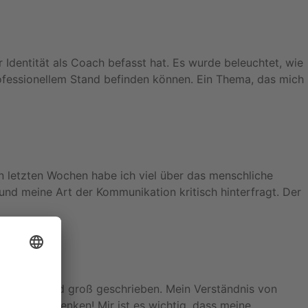
 Identität als Coach befasst hat. Es wurde beleuchtet, wie
rofessionellem Stand befinden können. Ein Thema, das mich
n letzten Wochen habe ich viel über das menschliche
nd meine Art der Kommunikation kritisch hinterfragt. Der
WORTUNG wird groß geschrieben. Mein Verständnis von
n und neu denken! Mir ist es wichtig, dass meine