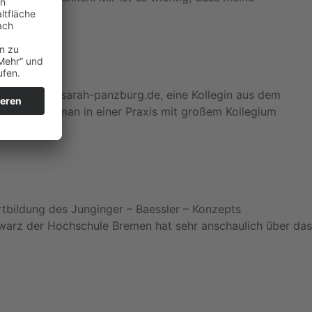
zburg www.sarah-panzburg.de, eine Kollegin aus dem
elbst wenn man in einer Praxis mit großem Kollegium
rtbildung des Junginger – Baessler – Konzepts
arz der Hochschule Bremen hat sehr anschaulich über das