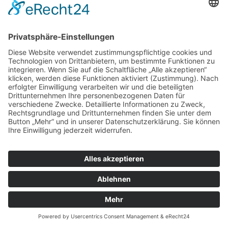
Nachdem ich erneut eine Absage der Heilmittel
Zulassungsstelle NRW bekommen habe, mache ich mich
nun auf die Suche nach einer Physiotherapiepraxis mit
Kassenzulassung, in der ich als freie Mitarbeiterin tätig sein
kann. Jede Woche muss ich Patienten und Patientinnen, die
einen Termin vereinbaren wollen, weiterschicken, da sie
gesetzlich versichert sind. Die zuständige Stelle in
Düsseldorf […]
Impressum
Datenschutz
Cookie-Einstellungen