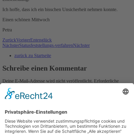
Ich hoffe, dass ich ein bisschen Unsicherheit nehmen konnte.
Einen schönen Mittwoch
Petra
Zurück
Voriger
Entenglück
Nächster
Statusfeststellungs-verfahren
Nächster
zurück zu Startseite
Schreibe einen Kommentar
Deine E-Mail-Adresse wird nicht veröffentlicht.
Erforderliche
Felder sind mit
*
markiert
Kommentar
*