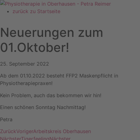
Zum
Inhalt
zurück zu Startseite
springen
Neuerungen zum
01.Oktober!
25. September 2022
Ab dem 01.10.2022 besteht FFP2 Maskenpflicht in
Physiotherapiepraxen!
Kein Problem, auch das bekommen wir hin!
Einen schönen Sonntag Nachmittag!
Petra
Zurück
Voriger
Arbeitskreis Oberhausen
Nächster
Tigerfeeling
Nächster