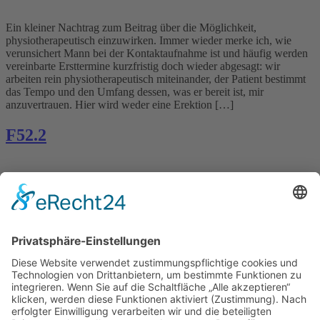
Ein kleiner Nachtrag zum Beitrag über die Möglichkeit,
physiotherapeutisch einzuwirken. Immer wieder merke ich, wie
verunsichert Mann bei der Kontaktaufnahme ist und häufig werden
vereinbarte Ersttermine kurzfristig doch wieder abgesagt: wir
arbeiten rein physiotherapeutisch miteinander, der Patient bestimmt
das Tempo und den Umfang dessen, was er bereit ist, mir
anzuvertrauen. Hier wird weder eine Erektion […]
F52.2
Heute möchte ich mich mal an die Männer unter uns wenden. F52.2
– Versagen genitaler Reaktionen – erektile Dysfunktion Wenn man
nach den Ursachen für die erektile Dysfunktion googelt findet man
Stress, Testosteronmangel, Durchblutungsstörungen,
Nervenschädigungen, Nebenwirkung von verschiedenen
Medikamenten, Depressionen…. Kein Wort über Beckenboden und
Wirbelsäulenmobilität. Und auch bei den möglichen
Therapieansätzen bleibt die Physiotherapie […]
Symposium „Becken im Fokus“